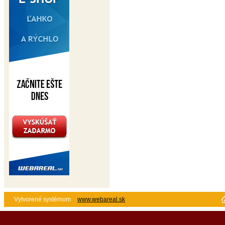
Vytvorené systémom
www.webareal.sk