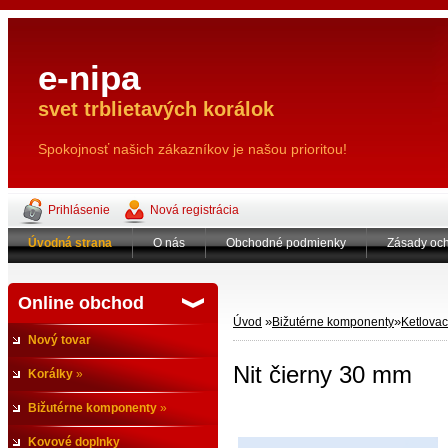
e-nipa
svet trblietavých korálok
Spokojnosť našich zákazníkov je našou prioritou!
Prihlásenie
Nová registrácia
Úvodná strana
O nás
Obchodné podmienky
Zásady och
Online obchod
»
»
Úvod
Bižutérne komponenty
Ketlovaci
Nový tovar
Nit čierny 30 mm
Korálky
»
Bižutérne komponenty
»
Kovové doplnky