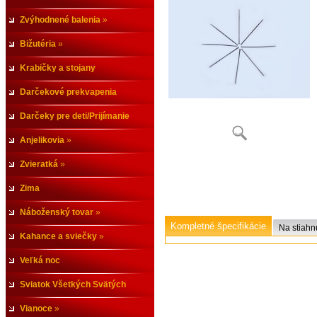
Zvýhodnené balenia
»
Bižutéria
»
Krabičky a stojany
Darčekové prekvapenia
Darčeky pre deti/Prijímanie
Anjelikovia
»
Zvieratká
»
Zima
Náboženský tovar
»
Kompletné špecifikácie
Na stiahn
Kahance a sviečky
»
Veľká noc
Sviatok Všetkých Svätých
Vianoce
»